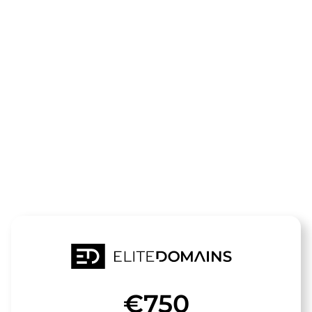
领域
akku-
tech.de
待售
€750