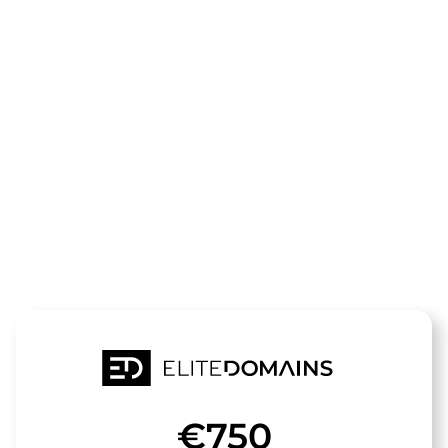
Die Domain
akku-
tech.de
steht zum Verkauf
€750