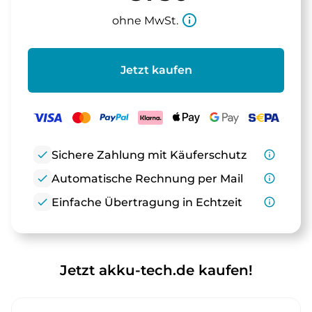
info_outline
ohne MwSt.
Jetzt kaufen
check
Sichere Zahlung mit Käuferschutz
info_outline
check
Automatische Rechnung per Mail
info_outline
check
Einfache Übertragung in Echtzeit
info_outline
Jetzt akku-tech.de kaufen!