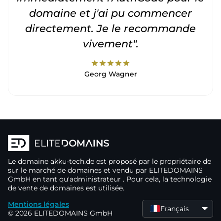
domaine et j'ai pu commencer
directement. Je le recommande
vivement".
star
star
star
star
star
Georg Wagner
Le domaine
akku-tech.de
est proposé par le propriétaire de
sur le marché de domaines
et vendu par ELITEDOMAINS
GmbH en tant qu'administrateur
. Pour cela, la technologie
de vente de domaines
est utilisée.
Mentions légales
Français
© 2026 ELITEDOMAINS GmbH