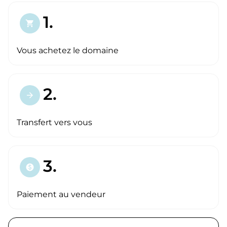
1.
shopping_cart
Vous achetez le domaine
2.
arrow_forward
Transfert vers vous
3.
paid
Paiement au vendeur