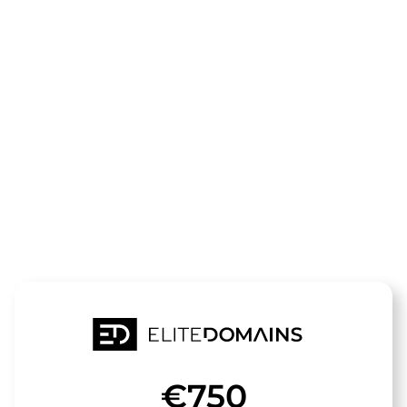
Le domaine
akku-
tech.de
est à vendre
€750