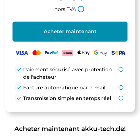
info_outline
hors TVA
Acheter maintenant
check
Paiement sécurisé avec protection
info_outline
de l'acheteur
check
Facture automatique par e-mail
info_outline
check
Transmission simple en temps réel
info_outline
Acheter maintenant akku-tech.de!